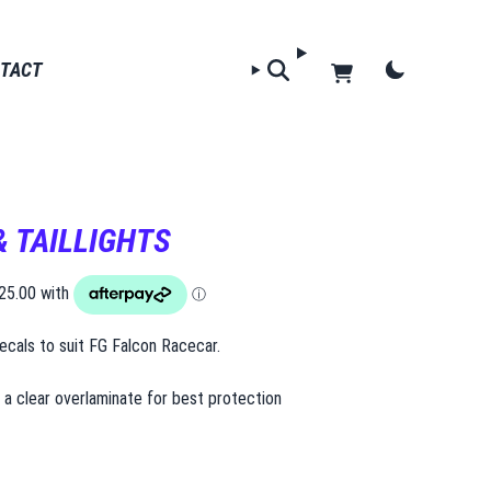
‍ ‌‍‌‌‌ ‍‌​‍‌‌​ ​ ‌​‌​​‍‌‌​ ​ ‌​‌​​‍‌‌​ ​‍​ ​‍‌‍‌‌​ ​‍‌‍​‍​ ‌‌‌‍‌‌‌‍‌‌​ ‌ ​ ‌​​ ‌ ​ ‌​​ ‍​​ ‌​​‍‌‌​ ​‍​ ​‍​‍‌‌​ ‌‌‌​‌​​‍ ‍‌ ‌​‌‍‍‌‌ ‌​‌‍ ​‌‍‌‌​ ‌‍​‍‌‍​‌‌ ​ ‌‍‌‌‌‌‌‌‌ ​‍‌‍ ​​ ‌‌‍‍​‌ ‌​‌ ‌​‌ ​​‌ ​ ​‍‌‌​ ​ ‌​​‌​‍‌‌​ ​‍‌​‌‍​‍‌‌​ ​‍‌​‌‍‌ ​ ‌ ‌​‌ ‌‌‌‍‌​‌‍‍‌‌‍ ​‍ ‍‌‍‌​‌‍ ‌ ‌ ‌‍ ‍‌ ‌‌‌‍ ‍‌‍‌​‌‍‌‌‌ ​‍‌‍‌ ‌ ​‍‌‍​‌‌ ​​‌‍‍​‌‍‍‌‌‍​ ‌ ​ ​‍ ‍‌‍​ ‌‍ ‌‍ ‌​‍ ‍‌‍​‌‌ ‌‌​‍‌‍‌‍‍‌‌‍‌​​ ‌‌ ​ ‌‍‌‌‌ ‌​‌ ‌​‌‍‍‌‌‍ ‍‌‍‌ ‌ ​ ​‍‌‍‌ ‌​‌ ‍‌‌ ​​‌‍‌‌​ ‌‌ ​ ‌‍‌‌‌ ‌​‌ ‌​‌‍‍‌‌‍ ‍‌‍‌ ‌ ​ ​‍‌‍‌ ​​‌‍​‌‌ ‌​‌‍‍​​ ‌‌‍ ‌‌‍‌‌‌‍ ‍‌ ‌‌​‍ ‍‌‍ ​‌‍‍‌‌‍ ‍‌‍‍ ‌ ​ ​‍‌‌​ ‌‌‌​​‍‌‌ ‌‍‍ ‌‍‌‌‌ ‍‌​‍‌‌​ ​ ‌​‌​​‍‌‌​ ​ ‌​‌​​‍‌‌​ ​‍​ ​‍‌‍‌‌​ ​‍‌‍​‍​ ‌‌‌‍‌‌‌‍‌‌​ ‌ ​ ‌​​ ‌ ​ ‌​​ ‍​​ ‌​​‍‌‌​ ​‍​ ​‍​‍‌‌​ ‌‌‌​‌​​‍ ‍‌ ‌​‌‍‍‌‌ ‌​‌‍ ​‌‍‌‌​‍​‍‌ ‌
& TAILLIGHTS
decals to suit FG Falcon Racecar.
h a clear overlaminate for best protection