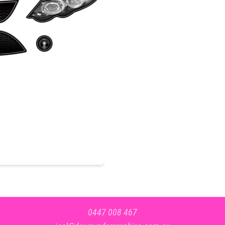
0447 008 467​​​​‌ ‍ ​‍​‍‌‍ ‌ ​‍‌‍‍‌‌‍‌ ‌‍‍‌‌‍ ‍​‍​‍​ ‍‍​‍​‍‌ ​ ‌‍​‌‌‍ ‍‌‍‍‌‌ ‌​‌ ‍‌​‍ ‍‌‍‍‌‌‍ ​‍​‍​‍ ​​‍​‍‌‍‍​‌ ​‍‌‍‌‌‌‍‌‍​‍​‍​ ‍‍​‍​‍‌‍‍​‌ ‌​‌ ‌​‌ ​​‌ ​ ​ ‍‍​‍ ​‍ ‌ ​ ‌ ‌​‌ ‌‌‌‍‌​‌‍‍‌‌‍ ​‍ ‍‌‍‌​‌‍ ‌ ‌ ‌‍ ‍‌ ‌‌‌‍ ‍‌‍‌​‌‍‌‌‌ ​‍‌‍‌ ‌ ​‍‌‍​‌‌ ​​‌‍‍​‌‍‍‌‌‍​ ‌ ​ ​‍ ‍‌‍​ ‌‍ ‌‍ ‌​‍ ‍‌‍​‌‌ ‌‌​‍ ‌‍‍‌‌‍ ‍‌ ‌​‌‍‌‌‌‍ ‍‌ ‌​​‍ ‌‍‌‌‌‍‌​‌‍‍‌‌ ‌​​‍ ‌‍ ‌‌‍ ‌‍‌​‌‍‌‌​ ‌‌ ​​‌ ​‍‌‍‌‌‌ ​ ‌‍‌‌‌‍ ‍‌ ‌​‌‍​‌‌ ‌​‌‍‍‌‌‍ ‌‍ ‍​ ‍ ‌‍‍‌‌‍‌​​ ‌‌ ​ ‌‍‌‌‌ ‌​‌ ‌​‌‍‍‌‌‍ ‍‌‍‌ ‌ ​ ​ ‍ ‌ ‌​‌ ‍‌‌ ​​‌‍‌‌​ ‌‌ ​ ‌‍‌‌‌ ‌​‌ ‌​‌‍‍‌‌‍ ‍‌‍‌ ‌ ​ ​ ‍ ‌ ​​‌‍​‌‌ ‌​‌‍‍​​ ‌‌‍‌‍‌‍ ‌‍ ‌ ‌​‌‍‌‌‌ ​‍​‍ ‍‌‍‌​‌‍‌‌‌ ​ ‌‍​ ‌ ​‍‌‍‍‌‌ ​​‌ ‌​‌‍‍‌‌‍ ‌‍ ‍​‍‌‌​ ‌‌‌​​‍‌‌ ‌‍‍ ‌‍‌‌‌ ‍‌​‍‌‌​ ​ ‌​‌​​‍‌‌​ ​ ‌​‌​​‍‌‌​ ​‍​ ​‍​ ​‌‌‍‌​‌‍‌‍‌‍‌​​ ‌‍‌‍​‌‌‍‌‌​ ‌‌‌‍‌​​ ​‍​ ‍​​ ​​​‍‌‌​ ​‍​ ​‍​‍‌‌​ ‌‌‌​‌​​‍ ‍‌‍​ ‌‍‍​‌‍‍‌‌‍ ​‌‍‌​‌ ​‍‌‍‌‌‌‍ ‍​‍‌‌​ ‌‌‌​​‍‌‌ ‌‍‍ ‌‍‌‌‌ ‍‌​‍‌‌​ ​ ‌​‌​​‍‌‌​ ​ ‌​‌​​‍‌‌​ ​‍​ ​‍‌‍‌​‌‍​ ​ ​​‌‍​ ​ ​‌‌‍​ ​ ‌‌​ ‍​‌‍‌‌​ ‌‍​ ‌​​ ‌ ​‍‌‌​ ​‍​ ​‍​‍‌‌​ ‌‌‌​‌​​‍ ‍‌ ‌​‌‍‌‌‌ ‍​‌ ‌​​ ‌‍​‍‌‍​‌‌ ​ ‌‍‌‌‌‌‌‌‌ ​‍‌‍ ​​ ‌‌‍‍​‌ ‌​‌ ‌​‌ ​​‌ ​ ​‍‌‌​ ​ ‌​​‌​‍‌‌​ ​‍‌​‌‍​‍‌‌​ ​‍‌​‌‍‌ ​ ‌ ‌​‌ ‌‌‌‍‌​‌‍‍‌‌‍ ​‍ ‍‌‍‌​‌‍ ‌ ‌ ‌‍ ‍‌ ‌‌‌‍ ‍‌‍‌​‌‍‌‌‌ ​‍‌‍‌ ‌ ​‍‌‍​‌‌ ​​‌‍‍​‌‍‍‌‌‍​ ‌ ​ ​‍ ‍‌‍​ ‌‍ ‌‍ ‌​‍ ‍‌‍​‌‌ ‌‌​‍‌‍‌‍‍‌‌‍‌​​ ‌‌ ​ ‌‍‌‌‌ ‌​‌ ‌​‌‍‍‌‌‍ ‍‌‍‌ ‌ ​ ​‍‌‍‌ ‌​‌ ‍‌‌ ​​‌‍‌‌​ ‌‌ ​ ‌‍‌‌‌ ‌​‌ ‌​‌‍‍‌‌‍ ‍‌‍‌ ‌ ​ ​‍‌‍‌ ​​‌‍​‌‌ ‌​‌‍‍​​ ‌‌‍‌‍‌‍ ‌‍ ‌ ‌​‌‍‌‌‌ ​‍​‍ ‍‌‍‌​‌‍‌‌‌ ​ ‌‍​ ‌ ​‍‌‍‍‌‌ ​​‌ ‌​‌‍‍‌‌‍ ‌‍ ‍​‍‌‌​ ‌‌‌​​‍‌‌ ‌‍‍ ‌‍‌‌‌ ‍‌​‍‌‌​ ​ ‌​‌​​‍‌‌​ ​ ‌​‌​​‍‌‌​ ​‍​ ​‍​ ​‌‌‍‌​‌‍‌‍‌‍‌​​ ‌‍‌‍​‌‌‍‌‌​ ‌‌‌‍‌​​ ​‍​ ‍​​ ​​​‍‌‌​ ​‍​ ​‍​‍‌‌​ ‌‌‌​‌​​‍ ‍‌‍​ ‌‍‍​‌‍‍‌‌‍ ​‌‍‌​‌ ​‍‌‍‌‌‌‍ ‍​‍‌‌​ ‌‌‌​​‍‌‌ ‌‍‍ ‌‍‌‌‌ ‍‌​‍‌‌​ ​ ‌​‌​​‍‌‌​ ​ ‌​‌​​‍‌‌​ ​‍​ ​‍‌‍‌​‌‍​ ​ ​​‌‍​ ​ ​‌‌‍​ ​ ‌‌​ ‍​‌‍‌‌​ ‌‍​ ‌​​ ‌ ​‍‌‌​ ​‍​ ​‍​‍‌‌​ ‌‌‌​‌​​‍ ‍‌ ‌​‌‍‌‌‌ ‍​‌ ‌​​‍​‍‌ ‌