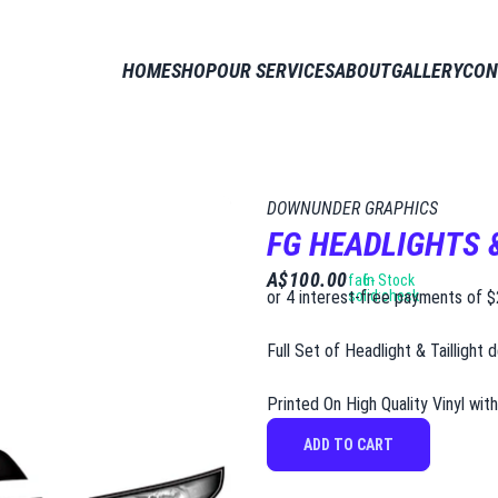
HOME​​​​‌ ‍ ​‍​‍‌‍ ‌ ​‍‌‍‍‌‌‍‌ ‌‍‍‌‌‍ ‍​‍​‍​ ‍‍​‍​‍‌ ​ ‌‍​‌‌‍ ‍‌‍‍‌‌ ‌​‌ ‍‌​‍ ‍‌‍‍‌‌‍ ​‍​‍​‍ ​​‍​‍‌‍‍​‌ ​‍‌‍‌‌‌‍‌‍​‍​‍​ ‍‍​‍​‍‌‍‍​‌ ‌​‌ ‌​‌ ​​‌ ​ ​ ‍‍​‍ ​‍ ‌ ​ ‌ ‌​‌ ‌‌‌‍‌​‌‍‍‌‌‍ ​‍ ‍‌‍‌​‌‍ ‌ ‌ ‌‍ ‍‌ ‌‌‌‍ ‍‌‍‌​‌‍‌‌‌ ​‍‌‍‌ ‌ ​‍‌‍​‌‌ ​​‌‍‍​‌‍‍‌‌‍​ ‌ ​ ​‍ ‍‌‍​ ‌‍ ‌‍ ‌​‍ ‍‌‍​‌‌ ‌‌​‍ ‌‍‍‌‌‍ ‍‌ ‌​‌‍‌‌‌‍ ‍‌ ‌​​‍ ‌‍‌‌‌‍‌​‌‍‍‌‌ ‌​​‍ ‌‍ ‌‌‍ ‌‍‌​‌‍‌‌​ ‌‌ ​​‌ ​‍‌‍‌‌‌ ​ ‌‍‌‌‌‍ ‍‌ ‌​‌‍​‌‌ ‌​‌‍‍‌‌‍ ‌‍ ‍​ ‍ ‌‍‍‌‌‍‌​​ ‌‌ ​ ‌‍‌‌‌ ‌​‌ ‌​‌‍‍‌‌‍ ‍‌‍‌ ‌ ​ ​ ‍ ‌ ‌​‌ ‍‌‌ ​​‌‍‌‌​ ‌‌ ​ ‌‍‌‌‌ ‌​‌ ‌​‌‍‍‌‌‍ ‍‌‍‌ ‌ ​ ​ ‍ ‌ ​​‌‍​‌‌ ‌​‌‍‍​​ ‌‌‍ ‌‌‍‌‌‌‍ ‍‌ ‌‌​‍ ‍‌‍ ​‌‍‍‌‌‍ ‍‌‍‍ ‌ ​ ​‍‌‌​ ‌‌‌​​‍‌‌ ‌‍‍ ‌‍‌‌‌ ‍‌​‍‌‌​ ​ ‌​‌​​‍‌‌​ ​ ‌​‌​​‍‌‌​ ​‍​ ​‍​ ‌‌‌‍‌‍‌‍‌‍​ ‍‌​ ​​​ ‌‍‌‍​‍​ ‌‌‌‍​ ​ ​​‌‍‌‍​ ‌‍​‍‌‌​ ​‍​ ​‍​‍‌‌​ ‌‌‌​‌​​‍ ‍‌ ‌​‌‍‍‌‌ ‌​‌‍ ​‌‍‌‌​ ‌‍​‍‌‍​‌‌ ​ ‌‍‌‌‌‌‌‌‌ ​‍‌‍ ​​ ‌‌‍‍​‌ ‌​‌ ‌​‌ ​​‌ ​ ​‍‌‌​ ​ ‌​​‌​‍‌‌​ ​‍‌​‌‍​‍‌‌​ ​‍‌​‌‍‌ ​ ‌ ‌​‌ ‌‌‌‍‌​‌‍‍‌‌‍ ​‍ ‍‌‍‌​‌‍ ‌ ‌ ‌‍ ‍‌ ‌‌‌‍ ‍‌‍‌​‌‍‌‌‌ ​‍‌‍‌ ‌ ​‍‌‍​‌‌ ​​‌‍‍​‌‍‍‌‌‍​ ‌ ​ ​‍ ‍‌‍​ ‌‍ ‌‍ ‌​‍ ‍‌‍​‌‌ ‌‌​‍‌‍‌‍‍‌‌‍‌​​ ‌‌ ​ ‌‍‌‌‌ ‌​‌ ‌​‌‍‍‌‌‍ ‍‌‍‌ ‌ ​ ​‍‌‍‌ ‌​‌ ‍‌‌ ​​‌‍‌‌​ ‌‌ ​ ‌‍‌‌‌ ‌​‌ ‌​‌‍‍‌‌‍ ‍‌‍‌ ‌ ​ ​‍‌‍‌ ​​‌‍​‌‌ ‌​‌‍‍​​ ‌‌‍ ‌‌‍‌‌‌‍ ‍‌ ‌‌​‍ ‍‌‍ ​‌‍‍‌‌‍ ‍‌‍‍ ‌ ​ ​‍‌‌​ ‌‌‌​​‍‌‌ ‌‍‍ ‌‍‌‌‌ ‍‌​‍‌‌​ ​ ‌​‌​​‍‌‌​ ​ ‌​‌​​‍‌‌​ ​‍​ ​‍​ ‌‌‌‍‌‍‌‍‌‍​ ‍‌​ ​​​ ‌‍‌‍​‍​ ‌‌‌‍​ ​ ​​‌‍‌‍​ ‌‍​‍‌‌​ ​‍​ ​‍​‍‌‌​ ‌‌‌​‌​​‍ ‍‌ ‌​‌‍‍‌‌ ‌​‌‍ ​‌‍‌‌​‍​‍‌ ‌
SHOP​​​​‌ ‍ ​‍​‍‌‍ ‌ ​‍‌‍‍‌‌‍‌ ‌‍‍‌‌‍ ‍​‍​‍​ ‍‍​‍​‍‌ ​ ‌‍​‌‌‍ ‍‌‍‍‌‌ ‌​‌ ‍‌​‍ ‍‌‍‍‌‌‍ ​‍​‍​‍ ​​‍​‍‌‍‍​‌ ​‍‌‍‌‌‌‍‌‍​‍​‍​ ‍‍​‍​‍‌‍‍​‌ ‌​‌ ‌​‌ ​​‌ ​ ​ ‍‍​‍ ​‍ ‌ ​ ‌ ‌​‌ ‌‌‌‍‌​‌‍‍‌‌‍ ​‍ ‍‌‍‌​‌‍ ‌ ‌ ‌‍ ‍‌ ‌‌‌‍ ‍‌‍‌​‌‍‌‌‌ ​‍‌‍‌ ‌ ​‍‌‍​‌‌ ​​‌‍‍​‌‍‍‌‌‍​ ‌ ​ ​‍ ‍‌‍​ ‌‍ ‌‍ ‌​‍ ‍‌‍​‌‌ ‌‌​‍ ‌‍‍‌‌‍ ‍‌ ‌​‌‍‌‌‌‍ ‍‌ ‌​​‍ ‌‍‌‌‌‍‌​‌‍‍‌‌ ‌​​‍ ‌‍ ‌‌‍ ‌‍‌​‌‍‌‌​ ‌‌ ​​‌ ​‍‌‍‌‌‌ ​ ‌‍‌‌‌‍ ‍‌ ‌​‌‍​‌‌ ‌​‌‍‍‌‌‍ ‌‍ ‍​ ‍ ‌‍‍‌‌‍‌​​ ‌‌ ​ ‌‍‌‌‌ ‌​‌ ‌​‌‍‍‌‌‍ ‍‌‍‌ ‌ ​ ​ ‍ ‌ ‌​‌ ‍‌‌ ​​‌‍‌‌​ ‌‌ ​ ‌‍‌‌‌ ‌​‌ ‌​‌‍‍‌‌‍ ‍‌‍‌ ‌ ​ ​ ‍ ‌ ​​‌‍​‌‌ ‌​‌‍‍​​ ‌‌‍ ‌‌‍‌‌‌‍ ‍‌ ‌‌​‍ ‍‌‍ ​‌‍‍‌‌‍ ‍‌‍‍ ‌ ​ ​‍‌‌​ ‌‌‌​​‍‌‌ ‌‍‍ ‌‍‌‌‌ ‍‌​‍‌‌​ ​ ‌​‌​​‍‌‌​ ​ ‌​‌​​‍‌‌​ ​‍​ ​‍‌‍​ ​ ​ ‌‍‌‌​ ​​‌‍‌​​ ‌‍​ ​​​ ​‌​ ​‌​ ‌ ​ ‌‌​ ​​​‍‌‌​ ​‍​ ​‍​‍‌‌​ ‌‌‌​‌​​‍ ‍‌ ‌​‌‍‍‌‌ ‌​‌‍ ​‌‍‌‌​ ‌‍​‍‌‍​‌‌ ​ ‌‍‌‌‌‌‌‌‌ ​‍‌‍ ​​ ‌‌‍‍​‌ ‌​‌ ‌​‌ ​​‌ ​ ​‍‌‌​ ​ ‌​​‌​‍‌‌​ ​‍‌​‌‍​‍‌‌​ ​‍‌​‌‍‌ ​ ‌ ‌​‌ ‌‌‌‍‌​‌‍‍‌‌‍ ​‍ ‍‌‍‌​‌‍ ‌ ‌ ‌‍ ‍‌ ‌‌‌‍ ‍‌‍‌​‌‍‌‌‌ ​‍‌‍‌ ‌ ​‍‌‍​‌‌ ​​‌‍‍​‌‍‍‌‌‍​ ‌ ​ ​‍ ‍‌‍​ ‌‍ ‌‍ ‌​‍ ‍‌‍​‌‌ ‌‌​‍‌‍‌‍‍‌‌‍‌​​ ‌‌ ​ ‌‍‌‌‌ ‌​‌ ‌​‌‍‍‌‌‍ ‍‌‍‌ ‌ ​ ​‍‌‍‌ ‌​‌ ‍‌‌ ​​‌‍‌‌​ ‌‌ ​ ‌‍‌‌‌ ‌​‌ ‌​‌‍‍‌‌‍ ‍‌‍‌ ‌ ​ ​‍‌‍‌ ​​‌‍​‌‌ ‌​‌‍‍​​ ‌‌‍ ‌‌‍‌‌‌‍ ‍‌ ‌‌​‍ ‍‌‍ ​‌‍‍‌‌‍ ‍‌‍‍ ‌ ​ ​‍‌‌​ ‌‌‌​​‍‌‌ ‌‍‍ ‌‍‌‌‌ ‍‌​‍‌‌​ ​ ‌​‌​​‍‌‌​ ​ ‌​‌​​‍‌‌​ ​‍​ ​‍‌‍​ ​ ​ ‌‍‌‌​ ​​‌‍‌​​ ‌‍​ ​​​ ​‌​ ​‌​ ‌ ​ ‌‌​ ​​​‍‌‌​ ​‍​ ​‍​‍‌‌​ ‌‌‌​‌​​‍ ‍‌ ‌​‌‍‍‌‌ ‌​‌‍ ​‌‍‌‌​‍​‍‌ ‌
OUR SERVICES​​​​‌ ‍ ​‍​‍‌‍ ‌ ​‍‌‍‍‌‌‍‌ ‌‍‍‌‌‍ ‍​‍​‍​ ‍‍​‍​‍‌ ​ ‌‍​‌‌‍ ‍‌‍‍‌‌ ‌​‌ ‍‌​‍ ‍‌‍‍‌‌‍ ​‍​‍​‍ ​​‍​‍‌‍‍​‌ ​‍‌‍‌‌‌‍‌‍​‍​‍​ ‍‍​‍​‍‌‍‍​‌ ‌​‌ ‌​‌ ​​‌ ​ ​ ‍‍​‍ ​‍ ‌ ​ ‌ ‌​‌ ‌‌‌‍‌​‌‍‍‌‌‍ ​‍ ‍‌‍‌​‌‍ ‌ ‌ ‌‍ ‍‌ ‌‌‌‍ ‍‌‍‌​‌‍‌‌‌ ​‍‌‍‌ ‌ ​‍‌‍​‌‌ ​​‌‍‍​‌‍‍‌‌‍​ ‌ ​ ​‍ ‍‌‍​ ‌‍ ‌‍ ‌​‍ ‍‌‍​‌‌ ‌‌​‍ ‌‍‍‌‌‍ ‍‌ ‌​‌‍‌‌‌‍ ‍‌ ‌​​‍ ‌‍‌‌‌‍‌​‌‍‍‌‌ ‌​​‍ ‌‍ ‌‌‍ ‌‍‌​‌‍‌‌​ ‌‌ ​​‌ ​‍‌‍‌‌‌ ​ ‌‍‌‌‌‍ ‍‌ ‌​‌‍​‌‌ ‌​‌‍‍‌‌‍ ‌‍ ‍​ ‍ ‌‍‍‌‌‍‌​​ ‌‌ ​ ‌‍‌‌‌ ‌​‌ ‌​‌‍‍‌‌‍ ‍‌‍‌ ‌ ​ ​ ‍ ‌ ‌​‌ ‍‌‌ ​​‌‍‌‌​ ‌‌ ​ ‌‍‌‌‌ ‌​‌ ‌​‌‍‍‌‌‍ ‍‌‍‌ ‌ ​ ​ ‍ ‌ ​​‌‍​‌‌ ‌​‌‍‍​​ ‌‌‍ ‌‌‍‌‌‌‍ ‍‌ ‌‌​‍ ‍‌‍ ​‌‍‍‌‌‍ ‍‌‍‍ ‌ ​ ​‍‌‌​ ‌‌‌​​‍‌‌ ‌‍‍ ‌‍‌‌‌ ‍‌​‍‌‌​ ​ ‌​‌​​‍‌‌​ ​ ‌​‌​​‍‌‌​ ​‍​ ​‍‌‍‌‌​ ‍​​ ​ ​ ‌ ‌‍​‌‌‍‌‌​ ‍​​ ​ ​ ‌‍‌‍‌​​ ​​​ ​ ​‍‌‌​ ​‍​ ​‍​‍‌‌​ ‌‌‌​‌​​‍ ‍‌ ‌​‌‍‍‌‌ ‌​‌‍ ​‌‍‌‌​ ‌‍​‍‌‍​‌‌ ​ ‌‍‌‌‌‌‌‌‌ ​‍‌‍ ​​ ‌‌‍‍​‌ ‌​‌ ‌​‌ ​​‌ ​ ​‍‌‌​ ​ ‌​​‌​‍‌‌​ ​‍‌​‌‍​‍‌‌​ ​‍‌​‌‍‌ ​ ‌ ‌​‌ ‌‌‌‍‌​‌‍‍‌‌‍ ​‍ ‍‌‍‌​‌‍ ‌ ‌ ‌‍ ‍‌ ‌‌‌‍ ‍‌‍‌​‌‍‌‌‌ ​‍‌‍‌ ‌ ​‍‌‍​‌‌ ​​‌‍‍​‌‍‍‌‌‍​ ‌ ​ ​‍ ‍‌‍​ ‌‍ ‌‍ ‌​‍ ‍‌‍​‌‌ ‌‌​‍‌‍‌‍‍‌‌‍‌​​ ‌‌ ​ ‌‍‌‌‌ ‌​‌ ‌​‌‍‍‌‌‍ ‍‌‍‌ ‌ ​ ​‍‌‍‌ ‌​‌ ‍‌‌ ​​‌‍‌‌​ ‌‌ ​ ‌‍‌‌‌ ‌​‌ ‌​‌‍‍‌‌‍ ‍‌‍‌ ‌ ​ ​‍‌‍‌ ​​‌‍​‌‌ ‌​‌‍‍​​ ‌‌‍ ‌‌‍‌‌‌‍ ‍‌ ‌‌​‍ ‍‌‍ ​‌‍‍‌‌‍ ‍‌‍‍ ‌ ​ ​‍‌‌​ ‌‌‌​​‍‌‌ ‌‍‍ ‌‍‌‌‌ ‍‌​‍‌‌​ ​ ‌​‌​​‍‌‌​ ​ ‌​‌​​‍‌‌​ ​‍​ ​‍‌‍‌‌​ ‍​​ ​ ​ ‌ ‌‍​‌‌‍‌‌​ ‍​​ ​ ​ ‌‍‌‍‌​​ ​​​ ​ ​‍‌‌​ ​‍​ ​‍​‍‌‌​ ‌‌‌​‌​​‍ ‍‌ ‌​‌‍‍‌‌ ‌​‌‍ ​‌‍‌‌​‍​‍‌ ‌
ABOUT​​​​‌ ‍ ​‍​‍‌‍ ‌ ​‍‌‍‍‌‌‍‌ ‌‍‍‌‌‍ ‍​‍​‍​ ‍‍​‍​‍‌ ​ ‌‍​‌‌‍ ‍‌‍‍‌‌ ‌​‌ ‍‌​‍ ‍‌‍‍‌‌‍ ​‍​‍​‍ ​​‍​‍‌‍‍​‌ ​‍‌‍‌‌‌‍‌‍​‍​‍​ ‍‍​‍​‍‌‍‍​‌ ‌​‌ ‌​‌ ​​‌ ​ ​ ‍‍​‍ ​‍ ‌ ​ ‌ ‌​‌ ‌‌‌‍‌​‌‍‍‌‌‍ ​‍ ‍‌‍‌​‌‍ ‌ ‌ ‌‍ ‍‌ ‌‌‌‍ ‍‌‍‌​‌‍‌‌‌ ​‍‌‍‌ ‌ ​‍‌‍​‌‌ ​​‌‍‍​‌‍‍‌‌‍​ ‌ ​ ​‍ ‍‌‍​ ‌‍ ‌‍ ‌​‍ ‍‌‍​‌‌ ‌‌​‍ ‌‍‍‌‌‍ ‍‌ ‌​‌‍‌‌‌‍ ‍‌ ‌​​‍ ‌‍‌‌‌‍‌​‌‍‍‌‌ ‌​​‍ ‌‍ ‌‌‍ ‌‍‌​‌‍‌‌​ ‌‌ ​​‌ ​‍‌‍‌‌‌ ​ ‌‍‌‌‌‍ ‍‌ ‌​‌‍​‌‌ ‌​‌‍‍‌‌‍ ‌‍ ‍​ ‍ ‌‍‍‌‌‍‌​​ ‌‌ ​ ‌‍‌‌‌ ‌​‌ ‌​‌‍‍‌‌‍ ‍‌‍‌ ‌ ​ ​ ‍ ‌ ‌​‌ ‍‌‌ ​​‌‍‌‌​ ‌‌ ​ ‌‍‌‌‌ ‌​‌ ‌​‌‍‍‌‌‍ ‍‌‍‌ ‌ ​ ​ ‍ ‌ ​​‌‍​‌‌ ‌​‌‍‍​​ ‌‌‍ ‌‌‍‌‌‌‍ ‍‌ ‌‌​‍ ‍‌‍ ​‌‍‍‌‌‍ ‍‌‍‍ ‌ ​ ​‍‌‌​ ‌‌‌​​‍‌‌ ‌‍‍ ‌‍‌‌‌ ‍‌​‍‌‌​ ​ ‌​‌​​‍‌‌​ ​ ‌​‌​​‍‌‌​ ​‍​ ​‍‌‍​ ‌‍​‍‌‍​ ​ ‌‍​ ​‍​ ‍​​ ‌‍‌‍‌‌​ ​​​ ‍​​ ‍​‌‍‌​​‍‌‌​ ​‍​ ​‍​‍‌‌​ ‌‌‌​‌​​‍ ‍‌ ‌​‌‍‍‌‌ ‌​‌‍ ​‌‍‌‌​ ‌‍​‍‌‍​‌‌ ​ ‌‍‌‌‌‌‌‌‌ ​‍‌‍ ​​ ‌‌‍‍​‌ ‌​‌ ‌​‌ ​​‌ ​ ​‍‌‌​ ​ ‌​​‌​‍‌‌​ ​‍‌​‌‍​‍‌‌​ ​‍‌​‌‍‌ ​ ‌ ‌​‌ ‌‌‌‍‌​‌‍‍‌‌‍ ​‍ ‍‌‍‌​‌‍ ‌ ‌ ‌‍ ‍‌ ‌‌‌‍ ‍‌‍‌​‌‍‌‌‌ ​‍‌‍‌ ‌ ​‍‌‍​‌‌ ​​‌‍‍​‌‍‍‌‌‍​ ‌ ​ ​‍ ‍‌‍​ ‌‍ ‌‍ ‌​‍ ‍‌‍​‌‌ ‌‌​‍‌‍‌‍‍‌‌‍‌​​ ‌‌ ​ ‌‍‌‌‌ ‌​‌ ‌​‌‍‍‌‌‍ ‍‌‍‌ ‌ ​ ​‍‌‍‌ ‌​‌ ‍‌‌ ​​‌‍‌‌​ ‌‌ ​ ‌‍‌‌‌ ‌​‌ ‌​‌‍‍‌‌‍ ‍‌‍‌ ‌ ​ ​‍‌‍‌ ​​‌‍​‌‌ ‌​‌‍‍​​ ‌‌‍ ‌‌‍‌‌‌‍ ‍‌ ‌‌​‍ ‍‌‍ ​‌‍‍‌‌‍ ‍‌‍‍ ‌ ​ ​‍‌‌​ ‌‌‌​​‍‌‌ ‌‍‍ ‌‍‌‌‌ ‍‌​‍‌‌​ ​ ‌​‌​​‍‌‌​ ​ ‌​‌​​‍‌‌​ ​‍​ ​‍‌‍​ ‌‍​‍‌‍​ ​ ‌‍​ ​‍​ ‍​​ ‌‍‌‍‌‌​ ​​​ ‍​​ ‍​‌‍‌​​‍‌‌​ ​‍​ ​‍​‍‌‌​ ‌‌‌​‌​​‍ ‍‌ ‌​‌‍‍‌‌ ‌​‌‍ ​‌‍‌‌​‍​‍‌ ‌
GALLERY​​​​‌ ‍ ​‍​‍‌‍ ‌ ​‍‌‍‍‌‌‍‌ ‌‍‍‌‌‍ ‍​‍​‍​ ‍‍​‍​‍‌ ​ ‌‍​‌‌‍ ‍‌‍‍‌‌ ‌​‌ ‍‌​‍ ‍‌‍‍‌‌‍ ​‍​‍​‍ ​​‍​‍‌‍‍​‌ ​‍‌‍‌‌‌‍‌‍​‍​‍​ ‍‍​‍​‍‌‍‍​‌ ‌​‌ ‌​‌ ​​‌ ​ ​ ‍‍​‍ ​‍ ‌ ​ ‌ ‌​‌ ‌‌‌‍‌​‌‍‍‌‌‍ ​‍ ‍‌‍‌​‌‍ ‌ ‌ ‌‍ ‍‌ ‌‌‌‍ ‍‌‍‌​‌‍‌‌‌ ​‍‌‍‌ ‌ ​‍‌‍​‌‌ ​​‌‍‍​‌‍‍‌‌‍​ ‌ ​ ​‍ ‍‌‍​ ‌‍ ‌‍ ‌​‍ ‍‌‍​‌‌ ‌‌​‍ ‌‍‍‌‌‍ ‍‌ ‌​‌‍‌‌‌‍ ‍‌ ‌​​‍ ‌‍‌‌‌‍‌​‌‍‍‌‌ ‌​​‍ ‌‍ ‌‌‍ ‌‍‌​‌‍‌‌​ ‌‌ ​​‌ ​‍‌‍‌‌‌ ​ ‌‍‌‌‌‍ ‍‌ ‌​‌‍​‌‌ ‌​‌‍‍‌‌‍ ‌‍ ‍​ ‍ ‌‍‍‌‌‍‌​​ ‌‌ ​ ‌‍‌‌‌ ‌​‌ ‌​‌‍‍‌‌‍ ‍‌‍‌ ‌ ​ ​ ‍ ‌ ‌​‌ ‍‌‌ ​​‌‍‌‌​ ‌‌ ​ ‌‍‌‌‌ ‌​‌ ‌​‌‍‍‌‌‍ ‍‌‍‌ ‌ ​ ​ ‍ ‌ ​​‌‍​‌‌ ‌​‌‍‍​​ ‌‌‍ ‌‌‍‌‌‌‍ ‍‌ ‌‌​‍ ‍‌‍ ​‌‍‍‌‌‍ ‍‌‍‍ ‌ ​ ​‍‌‌​ ‌‌‌​​‍‌‌ ‌‍‍ ‌‍‌‌‌ ‍‌​‍‌‌​ ​ ‌​‌​​‍‌‌​ ​ ‌​‌​​‍‌‌​ ​‍​ ​‍​ ​​​ ​ ​ ‌​​ ‌‍​ ‌ ​ ​ ​ ​‌​ ‍‌​ ​‍​ ‍​‌‍​‌‌‍‌‍​‍‌‌​ ​‍​ ​‍​‍‌‌​ ‌‌‌​‌​​‍ ‍‌ ‌​‌‍‍‌‌ ‌​‌‍ ​‌‍‌‌​ ‌‍​‍‌‍​‌‌ ​ ‌‍‌‌‌‌‌‌‌ ​‍‌‍ ​​ ‌‌‍‍​‌ ‌​‌ ‌​‌ ​​‌ ​ ​‍‌‌​ ​ ‌​​‌​‍‌‌​ ​‍‌​‌‍​‍‌‌​ ​‍‌​‌‍‌ ​ ‌ ‌​‌ ‌‌‌‍‌​‌‍‍‌‌‍ ​‍ ‍‌‍‌​‌‍ ‌ ‌ ‌‍ ‍‌ ‌‌‌‍ ‍‌‍‌​‌‍‌‌‌ ​‍‌‍‌ ‌ ​‍‌‍​‌‌ ​​‌‍‍​‌‍‍‌‌‍​ ‌ ​ ​‍ ‍‌‍​ ‌‍ ‌‍ ‌​‍ ‍‌‍​‌‌ ‌‌​‍‌‍‌‍‍‌‌‍‌​​ ‌‌ ​ ‌‍‌‌‌ ‌​‌ ‌​‌‍‍‌‌‍ ‍‌‍‌ ‌ ​ ​‍‌‍‌ ‌​‌ ‍‌‌ ​​‌‍‌‌​ ‌‌ ​ ‌‍‌‌‌ ‌​‌ ‌​‌‍‍‌‌‍ ‍‌‍‌ ‌ ​ ​‍‌‍‌ ​​‌‍​‌‌ ‌​‌‍‍​​ ‌‌‍ ‌‌‍‌‌‌‍ ‍‌ ‌‌​‍ ‍‌‍ ​‌‍‍‌‌‍ ‍‌‍‍ ‌ ​ ​‍‌‌​ ‌‌‌​​‍‌‌ ‌‍‍ ‌‍‌‌‌ ‍‌​‍‌‌​ ​ ‌​‌​​‍‌‌​ ​ ‌​‌​​‍‌‌​ ​‍​ ​‍​ ​​​ ​ ​ ‌​​ ‌‍​ ‌ ​ ​ ​ ​‌​ ‍‌​ ​‍​ ‍​‌‍​‌‌‍‌‍​‍‌‌​ ​‍​ ​‍​‍‌‌​ ‌‌‌​‌​​‍ ‍‌ ‌​‌‍‍‌‌ ‌​‌‍ ​‌‍‌‌​‍​‍‌ ‌
CONTACT​​​​‌ ‍ ​‍​‍‌‍ ‌ ​‍‌‍‍‌‌‍‌ ‌‍‍‌‌‍ ‍​‍​‍​ ‍‍​‍​‍‌ ​ ‌‍​‌‌‍ ‍‌‍‍‌‌ ‌​‌ ‍‌​‍ ‍‌‍‍‌‌‍ ​‍​‍​‍ ​​‍​‍‌‍‍​‌ ​‍‌‍‌‌‌‍‌‍​‍​‍​ ‍‍​‍​‍‌‍‍​‌ ‌​‌ ‌​‌ ​​‌ ​ ​ ‍‍​‍ ​‍ ‌ ​ ‌ ‌​‌ ‌‌‌‍‌​‌‍‍‌‌‍ ​‍ ‍‌‍‌​‌‍ ‌ ‌ ‌‍ ‍‌ ‌‌‌‍ ‍‌‍‌​‌‍‌‌‌ ​‍‌‍‌ ‌ ​‍‌‍​‌‌ ​​‌‍‍​‌‍‍‌‌‍​ ‌ ​ ​‍ ‍‌‍​ ‌‍ ‌‍ ‌​‍ ‍‌‍​‌‌ ‌‌​‍ ‌‍‍‌‌‍ ‍‌ ‌​‌‍‌‌‌‍ ‍‌ ‌​​‍ ‌‍‌‌‌‍‌​‌‍‍‌‌ ‌​​‍ ‌‍ ‌‌‍ ‌‍‌​‌‍‌‌​ ‌‌ ​​‌ ​‍‌‍‌‌‌ ​ ‌‍‌‌‌‍ ‍‌ ‌​‌‍​‌‌ ‌​‌‍‍‌‌‍ ‌‍ ‍​ ‍ ‌‍‍‌‌‍‌​​ ‌‌ ​ ‌‍‌‌‌ ‌​‌ ‌​‌‍‍‌‌‍ ‍‌‍‌ ‌ ​ ​ ‍ ‌ ‌​‌ ‍‌‌ ​​‌‍‌‌​ ‌‌ ​ ‌‍‌‌‌ ‌​‌ ‌​‌‍‍‌‌‍ ‍‌‍‌ ‌ ​ ​ ‍ ‌ ​​‌‍​‌‌ ‌​‌‍‍​​ ‌‌‍ ‌‌‍‌‌‌‍ ‍‌ ‌‌​‍ ‍‌‍ ​‌‍‍‌‌‍ ‍‌‍‍ ‌ ​ ​‍‌‌​ ‌‌‌​​‍‌‌ ‌‍
DOWNUNDER GRAPHICS
FG HEADLIGHTS 
A$100.00
fa6-
In Stock
solid:check
Full Set of Headlight & Taillight 
Printed On High Quality Vinyl wit
ADD TO CART