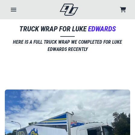
TRUCK
WRAP
FOR
LUKE
EDWARDS​​​​‌ ‍ ​‍​‍‌‍ ‌ ​‍‌‍‍‌‌‍‌ ‌‍‍‌‌‍ ‍​‍​‍​ ‍‍​‍​‍‌ ​ ‌‍​‌‌‍ ‍‌‍‍‌‌ ‌​‌ ‍‌​‍ ‍‌‍‍‌‌‍ ​‍​‍​‍ ​​‍​‍‌‍‍​‌ ​‍‌‍‌‌‌‍‌‍​‍​‍​ ‍‍​‍​‍‌‍‍​‌ ‌​‌ ‌​‌ ​​‌ ​ ​ ‍‍​‍ ​‍ ‌ ​ ‌ ‌​‌ ‌‌‌‍‌​‌‍‍‌‌‍ ​‍ ‍‌‍‌​‌‍ ‌ ‌ ‌‍ ‍‌ ‌‌‌‍ ‍‌‍‌​‌‍‌‌‌ ​‍‌‍‌ ‌ ​‍‌‍​‌‌ ​​‌‍‍​‌‍‍‌‌‍​ ‌ ​ ​‍ ‍‌‍​ ‌‍ ‌‍ ‌​‍ ‍‌‍​‌‌ ‌‌​‍ ‌‍‍‌‌‍ ‍‌ ‌​‌‍‌‌‌‍ ‍‌ ‌​​‍ ‌‍‌‌‌‍‌​‌‍‍‌‌ ‌​​‍ ‌‍ ‌‌‍ ‌‍‌​‌‍‌‌​ ‌‌ ​​‌ ​‍‌‍‌‌‌ ​ ‌‍‌‌‌‍ ‍‌ ‌​‌‍​‌‌ ‌​‌‍‍‌‌‍ ‌‍ ‍​ ‍ ‌‍‍‌‌‍‌​​ ‌‌‍​ ​ ​‍​ ‌ ​ ​​​ ​‍‌‍‌‍​ ​‌​ ‌‍​‍ ‌​ ‌​‌‍‌‍​ ‌‌‌‍​ ​‍ ‌​ ‌​​ ​ ​ ‍‌‌‍​‌​‍ ‌‌‍​‍​ ‌​​ ‍‌​ ‌​​‍ ‌​ ‍​‌‍‌‌‌‍‌‌‌‍​‍‌‍‌‍‌‍‌​‌‍‌‌​ ​​​ ‌‌​ ​ ‌‍‌​​ ‌‍​ ‍ ‌ ‌​‌ ‍‌‌ ​​‌‍‌‌​ ‌‌ ​​‌‍​‌‌‍‌ ‌‍‌‌​ ‍ ‌ ​​‌‍​‌‌ ‌​‌‍‍​​ ‌‌‍‍​‌‍‌‌‌‍​‌‌‍‌​‌‍‍‌‌‍ ‍‌‍‌ ‌‌‌​‌‍‍‌‌ ‌​‌‍ ​‌‍‌‌​ ‌‍​‍‌‍​‌‌ ​ ‌‍‌‌‌‌‌‌‌ ​‍‌‍ ​​ ‌‌‍‍​‌ ‌​‌ ‌​‌ ​​‌ ​ ​‍‌‌​ ​ ‌​​‌​‍‌‌​ ​‍‌​‌‍​‍‌‌​ ​‍‌​‌‍‌ ​ ‌ ‌​‌ ‌‌‌‍‌​‌‍‍‌‌‍ ​‍ ‍‌‍‌​‌‍ ‌ ‌ ‌‍ ‍‌ ‌‌‌‍ ‍‌‍‌​‌‍‌‌‌ ​‍‌‍‌ ‌ ​‍‌‍​‌‌ ​​‌‍‍​‌‍‍‌‌‍​ ‌ ​ ​‍ ‍‌‍​ ‌‍ ‌‍ ‌​‍ ‍‌‍​‌‌ ‌‌​‍‌‍‌‍‍‌‌‍‌​​ ‌‌‍​ ​ ​‍​ ‌ ​ ​​​ ​‍‌‍‌‍​ ​‌​ ‌‍​‍ ‌​ ‌​‌‍‌‍​ ‌‌‌‍​ ​‍ ‌​ ‌​​ ​ ​ ‍‌‌‍​‌​‍ ‌‌‍​‍​ ‌​​ ‍‌​ ‌​​‍ ‌​ ‍​‌‍‌‌‌‍‌‌‌‍​‍‌‍‌‍‌‍‌​‌‍‌‌​ ​​​ ‌‌​ ​ ‌‍‌​​ ‌‍​‍‌‍‌ ‌​‌ ‍‌‌ ​​‌‍‌‌​ ‌‌ ​​‌‍​‌‌‍‌ ‌‍‌‌​‍‌‍‌ ​​‌‍​‌‌ ‌​‌‍‍​​ ‌‌‍‍​‌‍‌‌‌‍​‌‌‍‌​‌‍‍‌‌‍ ‍‌‍‌ ‌‌‌​‌‍‍‌‌ ‌​‌‍ ​‌‍‌‌​‍​‍‌ ‌
HERE IS A FULL TRUCK WRAP WE COMPLETED FOR LUKE
EDWARDS RECENTLY​​​​‌ ‍ ​‍​‍‌‍ ‌ ​‍‌‍‍‌‌‍‌ ‌‍‍‌‌‍ ‍​‍​‍​ ‍‍​‍​‍‌ ​ ‌‍​‌‌‍ ‍‌‍‍‌‌ ‌​‌ ‍‌​‍ ‍‌‍‍‌‌‍ ​‍​‍​‍ ​​‍​‍‌‍‍​‌ ​‍‌‍‌‌‌‍‌‍​‍​‍​ ‍‍​‍​‍‌‍‍​‌ ‌​‌ ‌​‌ ​​‌ ​ ​ ‍‍​‍ ​‍ ‌ ​ ‌ ‌​‌ ‌‌‌‍‌​‌‍‍‌‌‍ ​‍ ‍‌‍‌​‌‍ ‌ ‌ ‌‍ ‍‌ ‌‌‌‍ ‍‌‍‌​‌‍‌‌‌ ​‍‌‍‌ ‌ ​‍‌‍​‌‌ ​​‌‍‍​‌‍‍‌‌‍​ ‌ ​ ​‍ ‍‌‍​ ‌‍ ‌‍ ‌​‍ ‍‌‍​‌‌ ‌‌​‍ ‌‍‍‌‌‍ ‍‌ ‌​‌‍‌‌‌‍ ‍‌ ‌​​‍ ‌‍‌‌‌‍‌​‌‍‍‌‌ ‌​​‍ ‌‍ ‌‌‍ ‌‍‌​‌‍‌‌​ ‌‌ ​​‌ ​‍‌‍‌‌‌ ​ ‌‍‌‌‌‍ ‍‌ ‌​‌‍​‌‌ ‌​‌‍‍‌‌‍ ‌‍ ‍​ ‍ ‌‍‍‌‌‍‌​​ ‌‌‍​ ​ ​‍​ ‌ ​ ​​​ ​‍‌‍‌‍​ ​‌​ ‌‍​‍ ‌​ ‌​‌‍‌‍​ ‌‌‌‍​ ​‍ ‌​ ‌​​ ​ ​ ‍‌‌‍​‌​‍ ‌‌‍​‍​ ‌​​ ‍‌​ ‌​​‍ ‌​ ‍​‌‍‌‌‌‍‌‌‌‍​‍‌‍‌‍‌‍‌​‌‍‌‌​ ​​​ ‌‌​ ​ ‌‍‌​​ ‌‍​ ‍ ‌ ‌​‌ ‍‌‌ ​​‌‍‌‌​ ‌‌ ​​‌‍​‌‌‍‌ ‌‍‌‌​ ‍ ‌ ​​‌‍​‌‌ ‌​‌‍‍​​ ‌‌‍‍​‌‍‌‌‌‍​‌‌‍‌​‌‍‍‌‌‍ ‍‌‍‌ ‌​‌​‌‍‌‌‌ ​ ‌‍​ ‌ ​‍‌‍‍‌‌ ​​‌ ‌​‌‍‍‌‌‍ ‌‍ ‍​ ‌‍​‍‌‍​‌‌ ​ ‌‍‌‌‌‌‌‌‌ ​‍‌‍ ​​ ‌‌‍‍​‌ ‌​‌ ‌​‌ ​​‌ ​ ​‍‌‌​ ​ ‌​​‌​‍‌‌​ ​‍‌​‌‍​‍‌‌​ ​‍‌​‌‍‌ ​ ‌ ‌​‌ ‌‌‌‍‌​‌‍‍‌‌‍ ​‍ ‍‌‍‌​‌‍ ‌ ‌ ‌‍ ‍‌ ‌‌‌‍ ‍‌‍‌​‌‍‌‌‌ ​‍‌‍‌ ‌ ​‍‌‍​‌‌ ​​‌‍‍​‌‍‍‌‌‍​ ‌ ​ ​‍ ‍‌‍​ ‌‍ ‌‍ ‌​‍ ‍‌‍​‌‌ ‌‌​‍‌‍‌‍‍‌‌‍‌​​ ‌‌‍​ ​ ​‍​ ‌ ​ ​​​ ​‍‌‍‌‍​ ​‌​ ‌‍​‍ ‌​ ‌​‌‍‌‍​ ‌‌‌‍​ ​‍ ‌​ ‌​​ ​ ​ ‍‌‌‍​‌​‍ ‌‌‍​‍​ ‌​​ ‍‌​ ‌​​‍ ‌​ ‍​‌‍‌‌‌‍‌‌‌‍​‍‌‍‌‍‌‍‌​‌‍‌‌​ ​​​ ‌‌​ ​ ‌‍‌​​ ‌‍​‍‌‍‌ ‌​‌ ‍‌‌ ​​‌‍‌‌​ ‌‌ ​​‌‍​‌‌‍‌ ‌‍‌‌​‍‌‍‌ ​​‌‍​‌‌ ‌​‌‍‍​​ ‌‌‍‍​‌‍‌‌‌‍​‌‌‍‌​‌‍‍‌‌‍ ‍‌‍‌ ‌​‌​‌‍‌‌‌ ​ ‌‍​ ‌ ​‍‌‍‍‌‌ ​​‌ ‌​‌‍‍‌‌‍ ‌‍ ‍​‍​‍‌ ‌